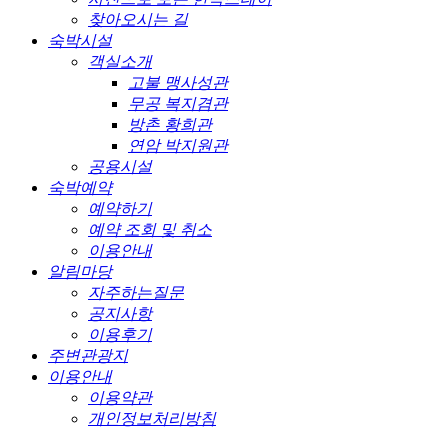
찾아오시는 길
숙박시설
객실소개
고불 맹사성관
무공 복지겸관
방촌 황희관
연암 박지원관
공용시설
숙박예약
예약하기
예약 조회 및 취소
이용안내
알림마당
자주하는질문
공지사항
이용후기
주변관광지
이용안내
이용약관
개인정보처리방침