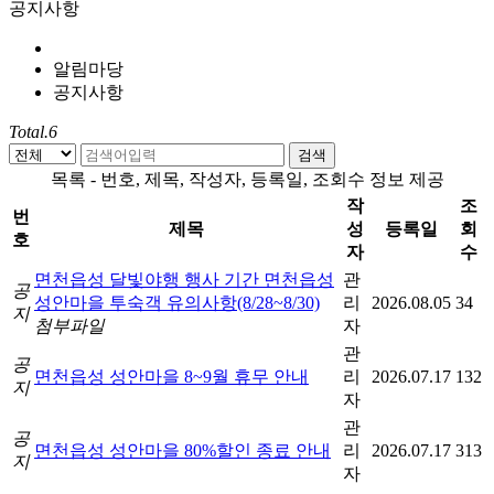
공지사항
알림마당
공지사항
Total.
6
검색
목록 - 번호, 제목, 작성자, 등록일, 조회수 정보 제공
작
조
번
제목
성
등록일
회
호
자
수
면천읍성 달빛야행 행사 기간 면천읍성
관
공
성안마을 투숙객 유의사항(8/28~8/30)
리
2026.08.05
34
지
첨부파일
자
관
공
면천읍성 성안마을 8~9월 휴무 안내
리
2026.07.17
132
지
자
관
공
면천읍성 성안마을 80%할인 종료 안내
리
2026.07.17
313
지
자