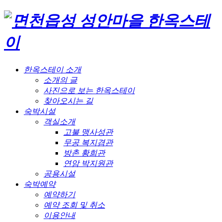
한옥스테이 소개
소개의 글
사진으로 보는 한옥스테이
찾아오시는 길
숙박시설
객실소개
고불 맹사성관
무공 복지겸관
방촌 황희관
연암 박지원관
공용시설
숙박예약
예약하기
예약 조회 및 취소
이용안내