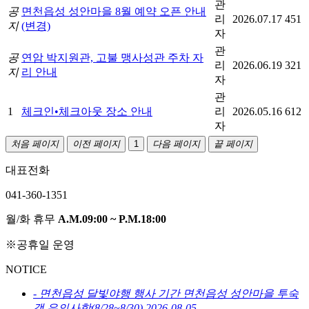
관
공
면천읍성 성안마을 8월 예약 오픈 안내
리
2026.07.17
451
지
(변경)
자
관
공
연암 박지원관, 고불 맹사성관 주차 자
리
2026.06.19
321
지
리 안내
자
관
1
체크인•체크아웃 장소 안내
리
2026.05.16
612
자
처음 페이지
이전 페이지
1
다음 페이지
끝 페이지
대표전화
041-360-1351
월/화 휴무
A.M.09:00 ~ P.M.18:00
※공휴일 운영
NOTICE
-
면천읍성 달빛야행 행사 기간 면천읍성 성안마을 투숙
객 유의사항(8/28~8/30)
2026-08-05