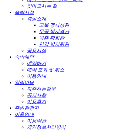
찾아오시는 길
숙박시설
객실소개
고불 맹사성관
무공 복지겸관
방촌 황희관
연암 박지원관
공용시설
숙박예약
예약하기
예약 조회 및 취소
이용안내
알림마당
자주하는질문
공지사항
이용후기
주변관광지
이용안내
이용약관
개인정보처리방침