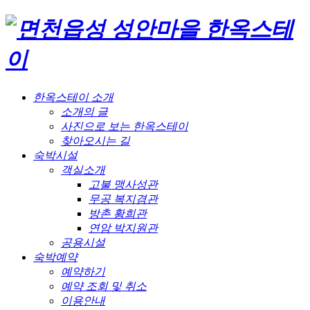
한옥스테이 소개
소개의 글
사진으로 보는 한옥스테이
찾아오시는 길
숙박시설
객실소개
고불 맹사성관
무공 복지겸관
방촌 황희관
연암 박지원관
공용시설
숙박예약
예약하기
예약 조회 및 취소
이용안내