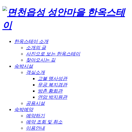
한옥스테이 소개
소개의 글
사진으로 보는 한옥스테이
찾아오시는 길
숙박시설
객실소개
고불 맹사성관
무공 복지겸관
방촌 황희관
연암 박지원관
공용시설
숙박예약
예약하기
예약 조회 및 취소
이용안내